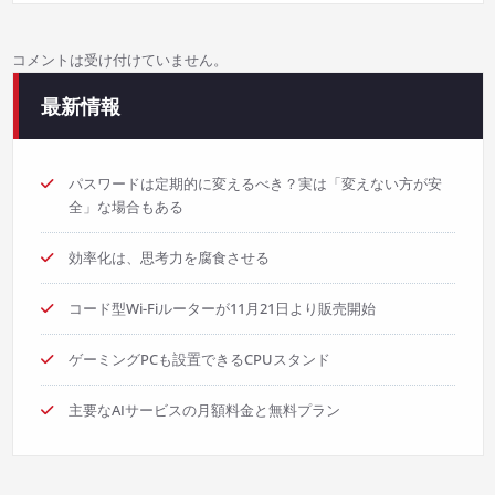
ゲ
コメントは受け付けていません。
ー
最新情報
シ
ョ
パスワードは定期的に変えるべき？実は「変えない方が安
全」な場合もある
ン
効率化は、思考力を腐食させる
コード型Wi-Fiルーターが11月21日より販売開始
ゲーミングPCも設置できるCPUスタンド
主要なAIサービスの月額料金と無料プラン