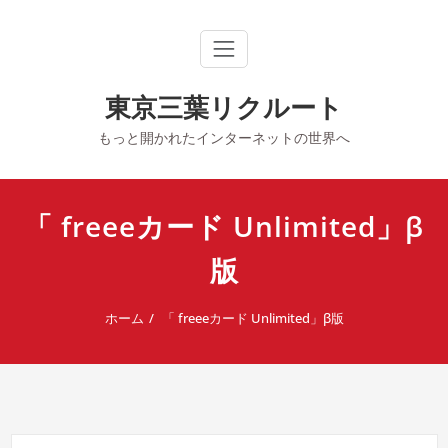
内
容
を
ス
キ
東京三葉リクルート
ッ
プ
もっと開かれたインターネットの世界へ
「 freeeカード Unlimited」β
版
ホーム
「 freeeカード Unlimited」β版