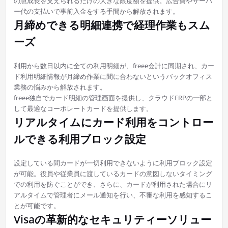
の急成長を支えられるだけの大きな限度額を提供。広告費やサーバ
ー代の支払いで事前入金をする手間から解放されます。
月締めできる明細連携で経理作業もスム
ーズ
利用から数日以内に全ての利用明細が、freee会計に同期され、カー
ド利用明細情報が月締め作業に間に合わないというバックオフィス
業務の悩みから解放されます。
freee独自でカード明細の管理画面を提供し、クラウドERPの一部と
して最適なコーポレートカードを提供します。
リアルタイムにカード利用をコントロー
ルできる利用ブロック設定
設定している間カードが一切利用できないように利用ブロック設定
が可能。役員や従業員に渡しているカードの意図しないタイミング
での利用を防ぐことができ、さらに、カードが利用された場合にリ
アルタイムで管理者にメール通知を行い、不審な利用を感知するこ
とが可能です。
Visaの革新的なセキュリティーソリュー