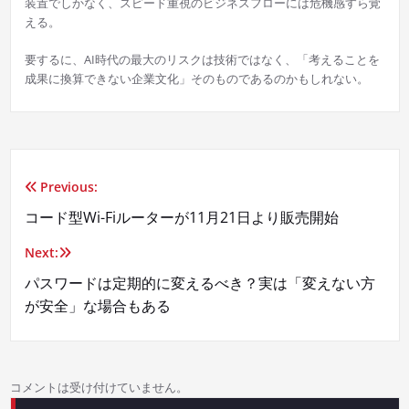
装置でしかなく、スピード重視のビジネスフローには危機感すら覚
える。
要するに、AI時代の最大のリスクは技術ではなく、「考えることを
成果に換算できない企業文化」そのものであるのかもしれない。
Previous:
投
コード型Wi-Fiルーターが11月21日より販売開始
稿
Next:
ナ
パスワードは定期的に変えるべき？実は「変えない方
ビ
が安全」な場合もある
ゲ
ー
コメントは受け付けていません。