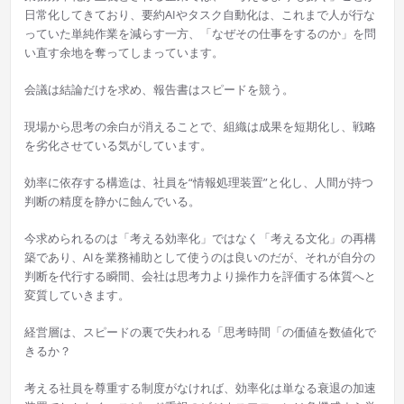
日常化してきており、要約AIやタスク自動化は、これまで人が行な
っていた単純作業を減らす一方、「なぜその仕事をするのか」を問
い直す余地を奪ってしまっています。
会議は結論だけを求め、報告書はスピードを競う。
現場から思考の余白が消えることで、組織は成果を短期化し、戦略
を劣化させている気がしています。
効率に依存する構造は、社員を“情報処理装置”と化し、人間が持つ
判断の精度を静かに蝕んでいる。
今求められるのは「考える効率化」ではなく「考える文化」の再構
築であり、AIを業務補助として使うのは良いのだが、それが自分の
判断を代行する瞬間、会社は思考力より操作力を評価する体質へと
変質していきます。
経営層は、スピードの裏で失われる「思考時間「の価値を数値化で
きるか？
考える社員を尊重する制度がなければ、効率化は単なる衰退の加速