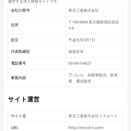
運営する求人情報サイトです。
会社の商号
東京三葉株式会社
〒160-0004
東京都新宿区四谷
住所
1-8
設立
平成元年3月1日
代表取締役
福原宏幸
電話番号
03-5413-6027
アパレル、自動車販売、飲食
事業内容
業、通信販売
サイト運営
サイト名
東京三葉株式会社リクルート
URL
http://recruit-t.com/