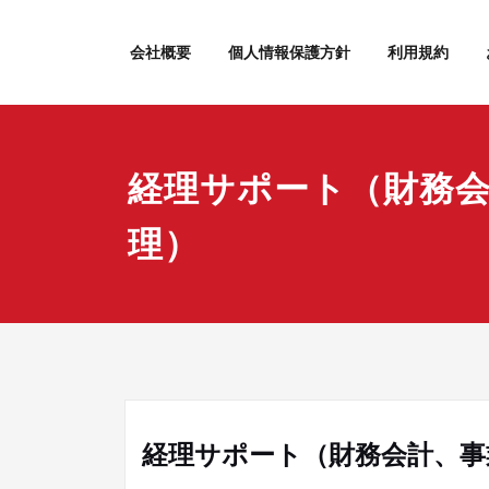
内
容
会社概要
個人情報保護方針
利用規約
を
ス
キ
ッ
プ
経理サポート（財務
理）
経理サポート（財務会計、事