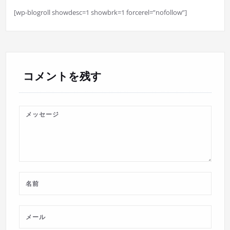
[wp-blogroll showdesc=1 showbrk=1 forcerel=”nofollow”]
コメントを残す