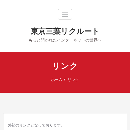
内
容
を
ス
キ
東京三葉リクルート
ッ
プ
もっと開かれたインターネットの世界へ
リンク
ホーム
リンク
外部のリンクとなっております。