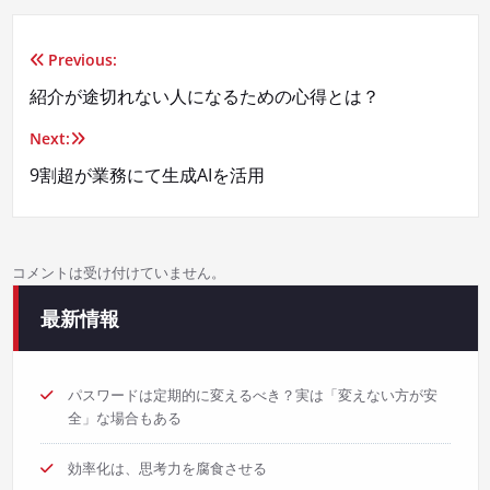
Previous:
投
紹介が途切れない人になるための心得とは？
稿
Next:
ナ
9割超が業務にて生成AIを活用
ビ
ゲ
コメントは受け付けていません。
ー
最新情報
シ
ョ
パスワードは定期的に変えるべき？実は「変えない方が安
全」な場合もある
ン
効率化は、思考力を腐食させる